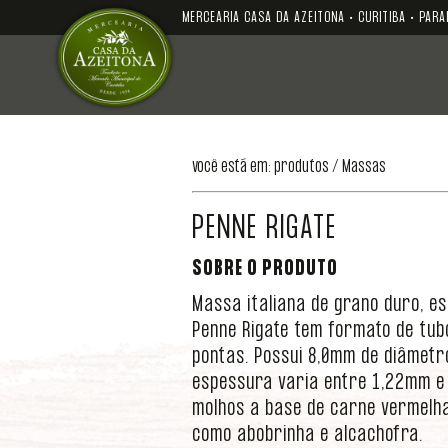
MERCEARIA CASA DA AZEITONA • CURITIBA • PARA
você está em: produtos /
Massas
PENNE RIGATE
SOBRE O PRODUTO
Massa italiana de grano duro, es
Penne Rigate tem formato de tub
pontas. Possui 8,0mm de diâmetr
espessura varia entre 1,22mm e 
molhos a base de carne vermelh
como abobrinha e alcachofra.