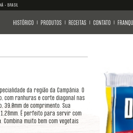
NÁ • BRASIL
HISTÓRICO
PRODUTOS
RECEITAS
CONTATO
FRANQU
|
|
|
|
pecialidade da região da Campânia. O
o, com ranhuras e corte diagonal nas
o, 39,0mm de comprimento. Sua
1,28mm. É perfeito para servir com
a. Combina muito bem com vegetais