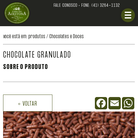
FALE CONOSCO • FONE:
(41) 3264-1132
você está em: produtos /
Chocolates e Doces
CHOCOLATE GRANULADO
SOBRE O PRODUTO
Facebook
Email
W
← VOLTAR