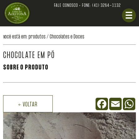
FALE CONOSCO • FONE:
(41) 3264-1132
você está em: produtos /
Chocolates e Doces
CHOCOLATE EM PÓ
SOBRE O PRODUTO
Facebook
Email
W
← VOLTAR