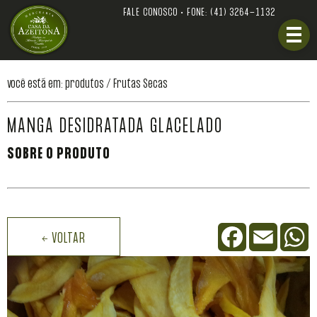
FALE CONOSCO • FONE:
(41) 3264-1132
você está em: produtos /
Frutas Secas
MANGA DESIDRATADA GLACELADO
SOBRE O PRODUTO
Facebook
Email
W
← VOLTAR