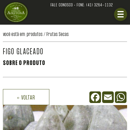
FALE CONOSCO • FONE:
(41) 3264-1132
você está em: produtos /
Frutas Secas
FIGO GLACEADO
SOBRE O PRODUTO
Facebook
Email
W
← VOLTAR