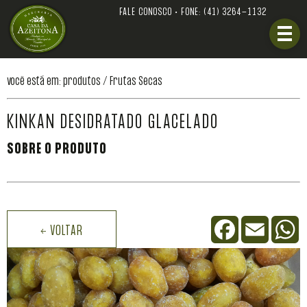
FALE CONOSCO • FONE:
(41) 3264-1132
você está em: produtos /
Frutas Secas
KINKAN DESIDRATADO GLACELADO
SOBRE O PRODUTO
Facebook
Email
W
← VOLTAR