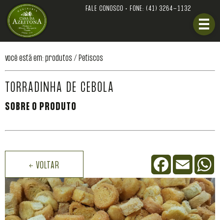
FALE CONOSCO • FONE:
(41) 3264-1132
você está em: produtos /
Petiscos
TORRADINHA DE CEBOLA
SOBRE O PRODUTO
Facebook
Email
W
← VOLTAR