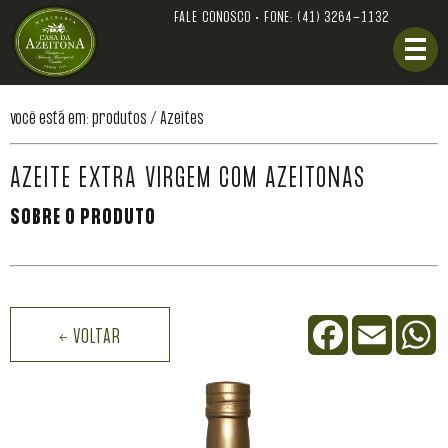
FALE CONOSCO • FONE:
(41) 3264-1132
você está em: produtos /
Azeites
AZEITE EXTRA VIRGEM COM AZEITONAS
SOBRE O PRODUTO
Facebook
Email
W
← VOLTAR